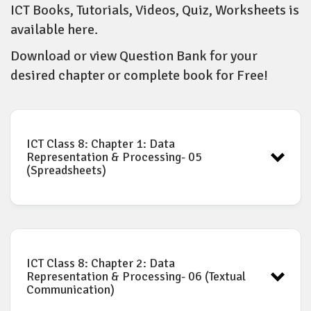
ICT Books, Tutorials, Videos, Quiz, Worksheets is
available here.
Download or view Question Bank for your
desired chapter or complete book for Free!
ICT Class 8: Chapter 1: Data
Representation & Processing- 05
(Spreadsheets)
ICT book for Class-8: Chapter-1
Download
ICT Class 8: Chapter 2: Data
Representation & Processing- 06 (Textual
What is full form of ICT? / आईसीटी की फुल फॉर्म क्या है?
Communication)
Which of the following is not a function of
computer? इनमें से कौन सा कार्य कंप्यूटर नहीं करता?